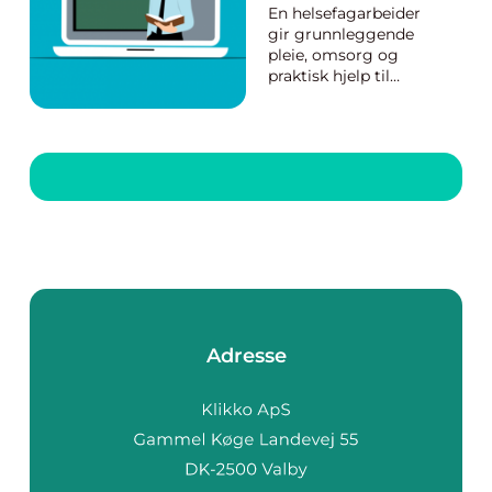
En helsefagarbeider
gir grunnleggende
pleie, omsorg og
praktisk hjelp til
mennesker som
trenger støtte i
hverdagen. Yrket
kombinerer
fagkunnskap,
menneskekunnskap
og ansvar. Mange tar
utdanningen som
voksne, ofte ved siden
av jobb og familieliv.
Derf...
Adresse