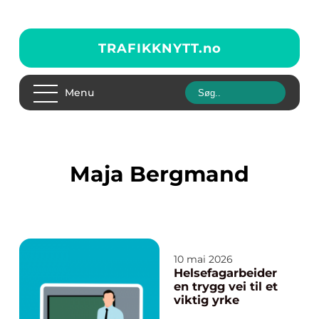
TRAFIKKNYTT.
no
Menu
Maja Bergmand
10 mai 2026
Helsefagarbeider
en trygg vei til et
viktig yrke