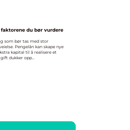
iktigste faktorene du bør vurdere
ng som bør tas med stor
veielse. Pengelån kan skape nye
tra kapital til å realisere et
tgift dukker opp...