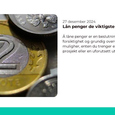
27 desember 2024
Lån penger de v
Å låne penger er en beslutni
forsiktighet og grundig over
muligher, enten du trenger eks
prosjekt eller en uforutsett u