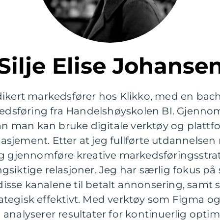
Silje Elise Johanse
ikert markedsfører hos Klikko, med en bache
sføring fra Handelshøyskolen BI. Gjennom 
dan man kan bruke digitale verktøy og plattf
jement. Etter at jeg fullførte utdannelsen m
og gjennomføre kreative markedsføringsstrat
siktige relasjoner. Jeg har særlig fokus på
sse kanalene til betalt annonsering, samt
strategisk effektivt. Med verktøy som Figma o
analyserer resultater for kontinuerlig optima