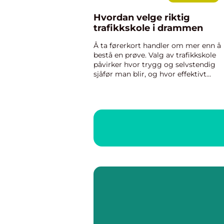
Hvordan velge riktig
trafikkskole i drammen
Å ta førerkort handler om mer enn å
bestå en prøve. Valg av trafikkskole
påvirker hvor trygg og selvstendig
sjåfør man blir, og hvor effektivt
opplæringen går. Mange i Buskerud-
området søker etter trafikkskole
Drammen for å finne et sted som gir
stru...