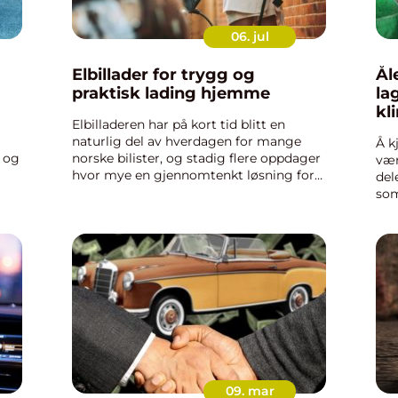
06. jul
Elbillader for trygg og
Åle
praktisk lading hjemme
la
kl
Elbilladeren har på kort tid blitt en
naturlig del av hverdagen for mange
Å k
g og
norske bilister, og stadig flere oppdager
vær
hvor mye en gjennomtenkt løsning for
del
 de
lading har å si for komfort, sikkerhet og
som
orden. I takt med at elbilparken vok...
bye
mer
lit
vedl
09. mar