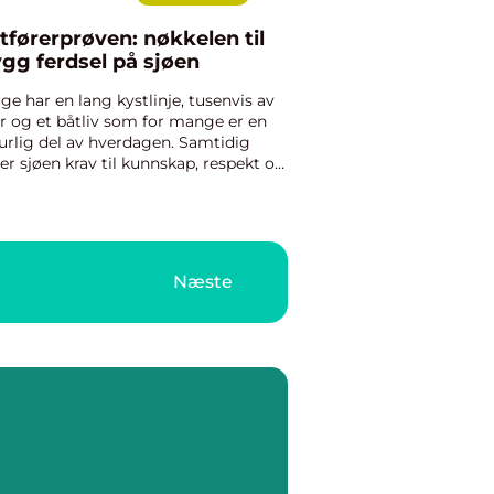
tførerprøven: nøkkelen til
ygg ferdsel på sjøen
ge har en lang kystlinje, tusenvis av
r og et båtliv som for mange er en
urlig del av hverdagen. Samtidig
ller sjøen krav til kunnskap, respekt og
e vurderinger. Båtførerprøven er
et for å sikre at førere av fritidsbåter
 grunnle...
Næste