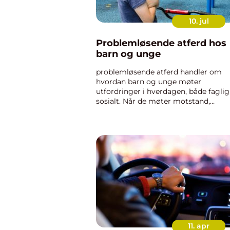
10. jul
Problemløsende atferd hos
barn og unge
problemløsende atferd handler om
hvordan barn og unge møter
utfordringer i hverdagen, både fagli
sosialt. Når de møter motstand,
konflikter eller sterke følelser, bruker
ulike strategier for å håndtere
situasjonen. Noen strategier skaper 
t...
11. apr