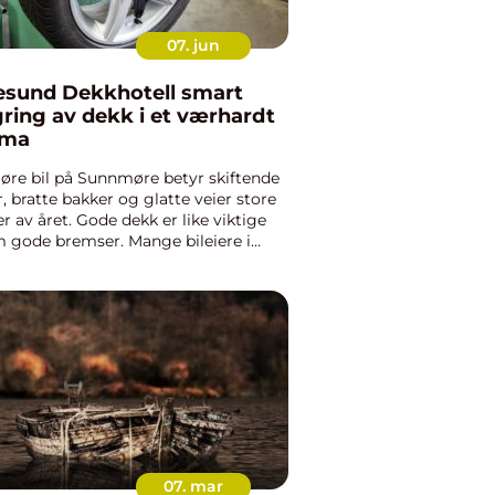
07. jun
sund Dekkhotell smart
gring av dekk i et værhardt
ima
jøre bil på Sunnmøre betyr skiftende
, bratte bakker og glatte veier store
er av året. Gode dekk er like viktige
 gode bremser. Mange bileiere i
n har likevel dårlig plass i garasjen,
e tid og usikkerhet rundt hva slags
ikehold ...
07. mar