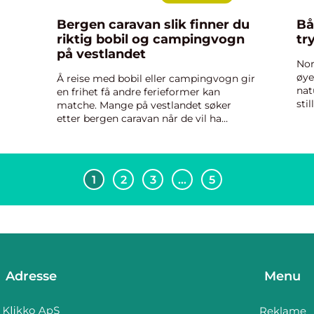
Bergen caravan slik finner du
Bå
riktig bobil og campingvogn
tr
på vestlandet
Nor
øye
Å reise med bobil eller campingvogn gir
nat
en frihet få andre ferieformer kan
sti
matche. Mange på vestlandet søker
god
etter bergen caravan når de vil ha
lag
oversikt over muligheter, modeller og
har
priser i regionen. Markedet er i rask
utvikling, og det kommer stadi...
1
2
3
…
5
Adresse
Menu
Reklame