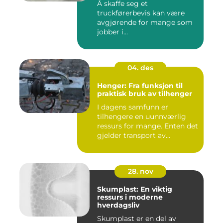
Å skaffe seg et
truckførerbevis kan være
avgjørende for mange som
jobber i...
04. des
Henger: Fra funksjon til
praktisk bruk av tilhenger
I dagens samfunn er
tilhengere en uunnværlig
ressurs for mange. Enten det
gjelder transport av...
28. nov
Skumplast: En viktig
ressurs i moderne
hverdagsliv
Skumplast er en del av