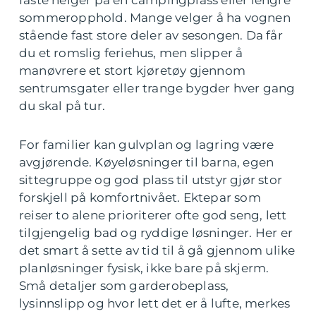
faste helger på en campingplass eller lengre
sommeropphold. Mange velger å ha vognen
stående fast store deler av sesongen. Da får
du et romslig feriehus, men slipper å
manøvrere et stort kjøretøy gjennom
sentrumsgater eller trange bygder hver gang
du skal på tur.
For familier kan gulvplan og lagring være
avgjørende. Køyeløsninger til barna, egen
sittegruppe og god plass til utstyr gjør stor
forskjell på komfortnivået. Ektepar som
reiser to alene prioriterer ofte god seng, lett
tilgjengelig bad og ryddige løsninger. Her er
det smart å sette av tid til å gå gjennom ulike
planløsninger fysisk, ikke bare på skjerm.
Små detaljer som garderobeplass,
lysinnslipp og hvor lett det er å lufte, merkes