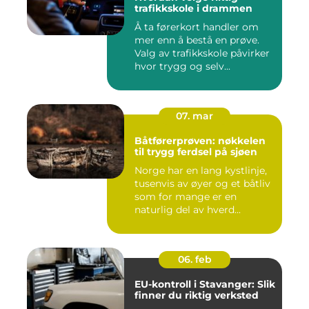
trafikkskole i drammen
Å ta førerkort handler om
mer enn å bestå en prøve.
Valg av trafikkskole påvirker
hvor trygg og selv...
07. mar
Båtførerprøven: nøkkelen
til trygg ferdsel på sjøen
Norge har en lang kystlinje,
tusenvis av øyer og et båtliv
som for mange er en
naturlig del av hverd...
06. feb
EU-kontroll i Stavanger: Slik
finner du riktig verksted