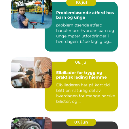
10. jul
Problemløsende atferd hos
barn og unge
problemløsende atferd
handler om hvordan barn og
unge møter utfordringer i
hverdagen, både faglig og...
06. jul
Elbillader for trygg og
praktisk lading hjemme
Elbilladeren har på kort tid
blitt en naturlig del av
hverdagen for mange norske
bilister, og ...
07. jun