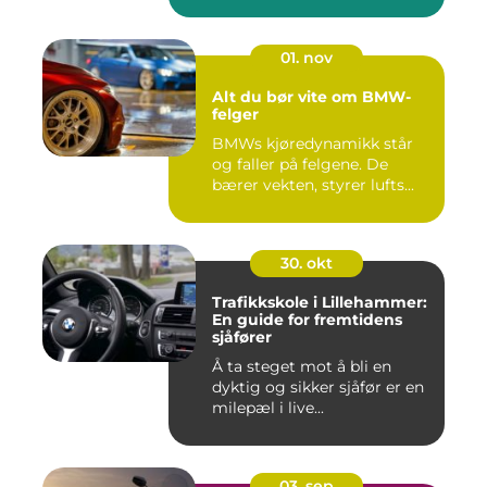
01. nov
Alt du bør vite om BMW-
felger
BMWs kjøredynamikk står
og faller på felgene. De
bærer vekten, styrer lufts...
30. okt
Trafikkskole i Lillehammer:
En guide for fremtidens
sjåfører
Å ta steget mot å bli en
dyktig og sikker sjåfør er en
milepæl i live...
03. sep