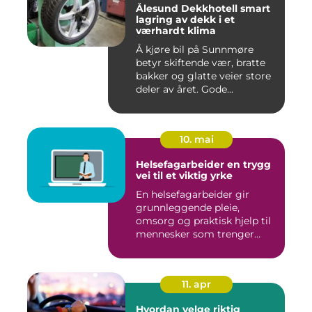
Ålesund Dekkhotell smart
lagring av dekk i et
værhardt klima
Å kjøre bil på Sunnmøre
betyr skiftende vær, bratte
bakker og glatte veier store
deler av året. Gode...
10. mai
Helsefagarbeider en trygg
vei til et viktig yrke
En helsefagarbeider gir
grunnleggende pleie,
omsorg og praktisk hjelp til
mennesker som trenger
støt...
11. apr
Hvordan velge riktig