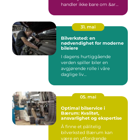
handler ikke bare om &ar...
31. mai
Bilverksted: en
nødvendighet for moderne
bileiere
I dagens hurtiggående
verden spiller biler en
avgjørende rolle i våre
daglige liv...
05. mai
Optimal bilservice i
Bærum: Kvalitet,
ansvarlighet og ekspertise
Å finne et pålitelig
bilverksted Bærum kan
være en utfordrende