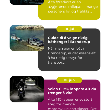
Å ta førerkort er en
avgjørende milepæl i mange
personers liv, og trafikks...
01. jul
Guide til å velge riktig
båthenger i Brenderup
Når man eier en båt i
Brenderup, er det essensielt
å ha riktig utstyr for
transpor...
01. jun
Veien til MC-lappen: Alt du
trenger å vite
Å ta MC-lappen er et stort
steg for mange
motorsykkelentusiaster. Det