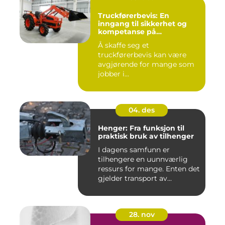
Truckførerbevis: En
inngang til sikkerhet og
kompetanse på
arbeidsplassen
Å skaffe seg et
truckførerbevis kan være
avgjørende for mange som
jobber i...
04. des
Henger: Fra funksjon til
praktisk bruk av tilhenger
I dagens samfunn er
tilhengere en uunnværlig
ressurs for mange. Enten det
gjelder transport av...
28. nov