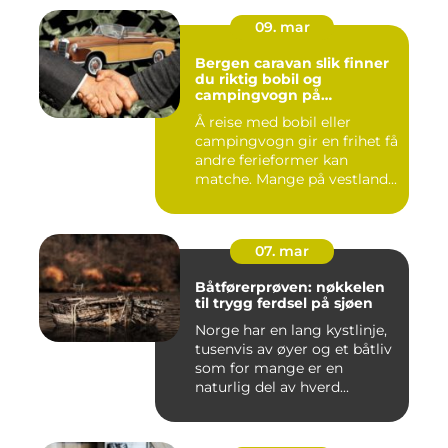
09. mar
Bergen caravan slik finner
du riktig bobil og
campingvogn på
vestlandet
Å reise med bobil eller
campingvogn gir en frihet få
andre ferieformer kan
matche. Mange på vestland...
07. mar
Båtførerprøven: nøkkelen
til trygg ferdsel på sjøen
Norge har en lang kystlinje,
tusenvis av øyer og et båtliv
som for mange er en
naturlig del av hverd...