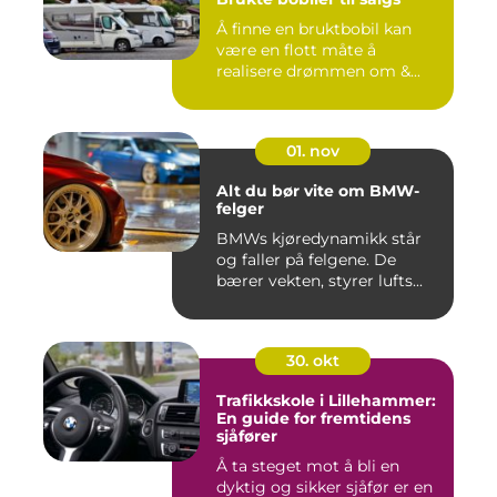
Å finne en bruktbobil kan
være en flott måte å
realisere drømmen om &...
01. nov
Alt du bør vite om BMW-
felger
BMWs kjøredynamikk står
og faller på felgene. De
bærer vekten, styrer lufts...
30. okt
Trafikkskole i Lillehammer:
En guide for fremtidens
sjåfører
Å ta steget mot å bli en
dyktig og sikker sjåfør er en