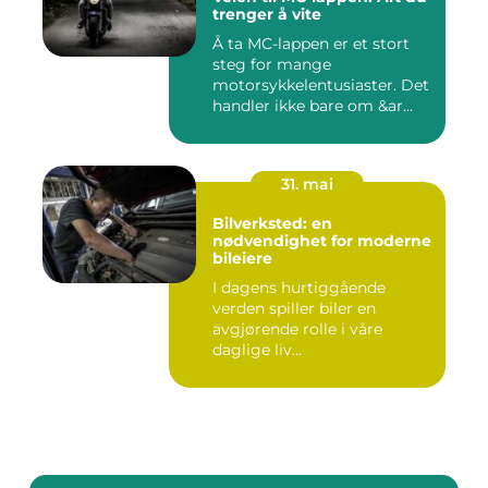
trenger å vite
Å ta MC-lappen er et stort
steg for mange
motorsykkelentusiaster. Det
handler ikke bare om &ar...
31. mai
Bilverksted: en
nødvendighet for moderne
bileiere
I dagens hurtiggående
verden spiller biler en
avgjørende rolle i våre
daglige liv...