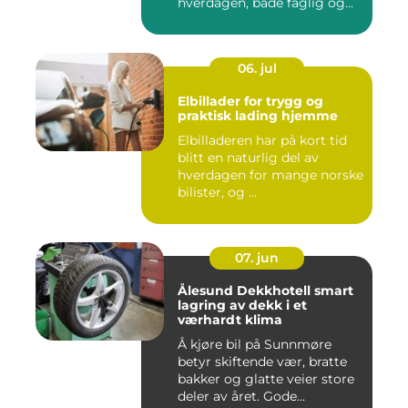
hverdagen, både faglig og...
06. jul
Elbillader for trygg og
praktisk lading hjemme
Elbilladeren har på kort tid
blitt en naturlig del av
hverdagen for mange norske
bilister, og ...
07. jun
Ålesund Dekkhotell smart
lagring av dekk i et
værhardt klima
Å kjøre bil på Sunnmøre
betyr skiftende vær, bratte
bakker og glatte veier store
deler av året. Gode...