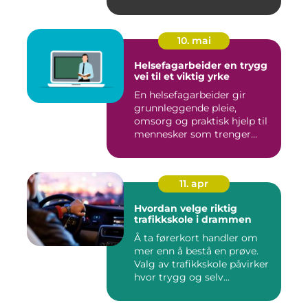
10. mai
Helsefagarbeider en trygg
vei til et viktig yrke
En helsefagarbeider gir
grunnleggende pleie,
omsorg og praktisk hjelp til
mennesker som trenger
støt...
11. apr
Hvordan velge riktig
trafikkskole i drammen
Å ta førerkort handler om
mer enn å bestå en prøve.
Valg av trafikkskole påvirker
hvor trygg og selv...