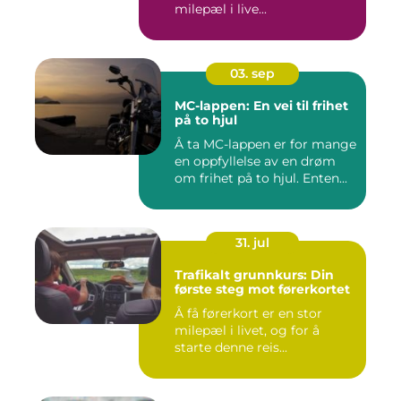
milepæl i live...
03. sep
MC-lappen: En vei til frihet
på to hjul
Å ta MC-lappen er for mange
en oppfyllelse av en drøm
om frihet på to hjul. Enten...
31. jul
Trafikalt grunnkurs: Din
første steg mot førerkortet
Å få førerkort er en stor
milepæl i livet, og for å
starte denne reis...