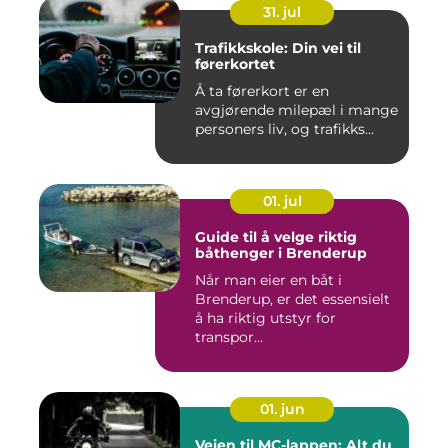
31. jul
Trafikkskole: Din vei til
førerkortet
Å ta førerkort er en
avgjørende milepæl i mange
personers liv, og trafikks...
01. jul
Guide til å velge riktig
båthenger i Brenderup
Når man eier en båt i
Brenderup, er det essensielt
å ha riktig utstyr for
transpor...
01. jun
Veien til MC-lappen: Alt du