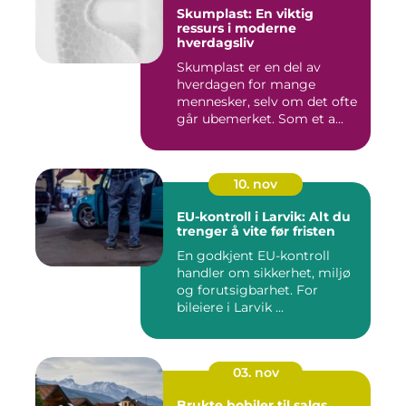
Skumplast: En viktig
ressurs i moderne
hverdagsliv
Skumplast er en del av
hverdagen for mange
mennesker, selv om det ofte
går ubemerket. Som et a...
10. nov
EU-kontroll i Larvik: Alt du
trenger å vite før fristen
En godkjent EU-kontroll
handler om sikkerhet, miljø
og forutsigbarhet. For
bileiere i Larvik ...
03. nov
Brukte bobiler til salgs