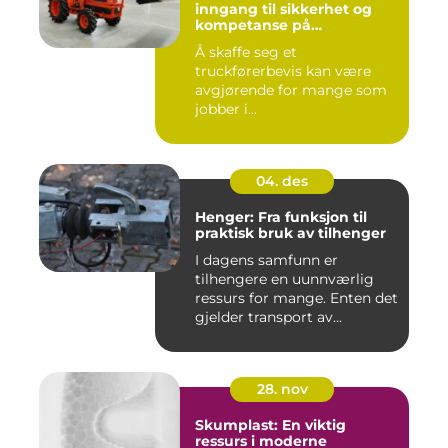
inngang til sikkerhet og
kompetanse på
arbeidsplassen
Å skaffe seg et
truckførerbevis kan være
avgjørende for mange som
jobber i...
04. des
Henger: Fra funksjon til
praktisk bruk av tilhenger
I dagens samfunn er
tilhengere en uunnværlig
ressurs for mange. Enten det
gjelder transport av...
28. nov
Skumplast: En viktig
ressurs i moderne