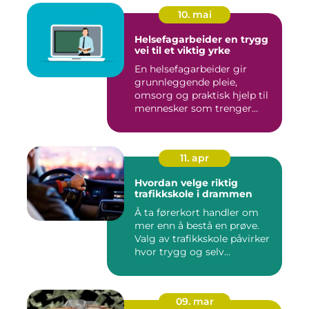
10. mai
Helsefagarbeider en trygg
vei til et viktig yrke
En helsefagarbeider gir
grunnleggende pleie,
omsorg og praktisk hjelp til
mennesker som trenger
støt...
11. apr
Hvordan velge riktig
trafikkskole i drammen
Å ta førerkort handler om
mer enn å bestå en prøve.
Valg av trafikkskole påvirker
hvor trygg og selv...
09. mar