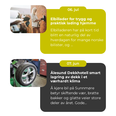
06. jul
Elbillader for trygg og
praktisk lading hjemme
Elbilladeren har på kort tid
blitt en naturlig del av
hverdagen for mange norske
bilister, og ...
07. jun
Ålesund Dekkhotell smart
lagring av dekk i et
værhardt klima
Å kjøre bil på Sunnmøre
betyr skiftende vær, bratte
bakker og glatte veier store
deler av året. Gode...