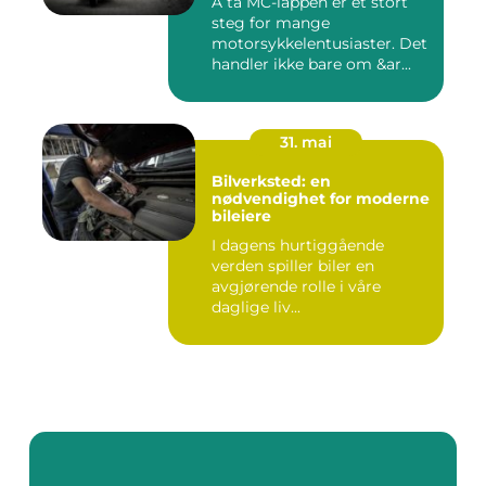
Å ta MC-lappen er et stort
steg for mange
motorsykkelentusiaster. Det
handler ikke bare om &ar...
31. mai
Bilverksted: en
nødvendighet for moderne
bileiere
I dagens hurtiggående
verden spiller biler en
avgjørende rolle i våre
daglige liv...