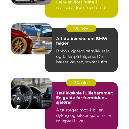
være en flott måte å
realisere drømmen om &...
01. nov
Alt du bør vite om BMW-
felger
BMWs kjøredynamikk står
og faller på felgene. De
bærer vekten, styrer lufts...
30. okt
Trafikkskole i Lillehammer:
En guide for fremtidens
sjåfører
Å ta steget mot å bli en
dyktig og sikker sjåfør er en
milepæl i live...