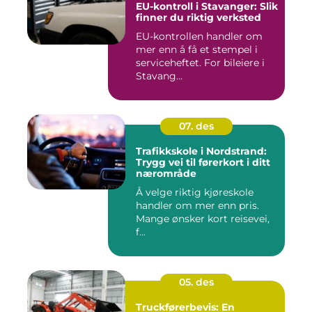
EU-kontroll i Stavanger: Slik
finner du riktig verksted
EU-kontrollen handler om
mer enn å få et stempel i
serviceheftet. For bileiere i
Stavang...
07. des
Trafikkskole i Nordstrand:
Trygg vei til førerkort i ditt
nærområde
Å velge riktig kjøreskole
handler om mer enn pris.
Mange ønsker kort reisevei,
f...
05. des
Truckførerbevis: En