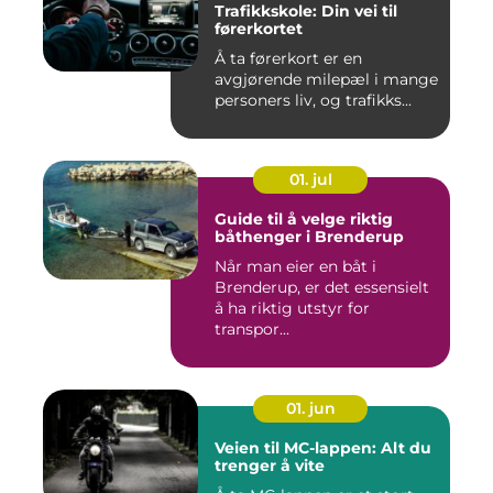
Trafikkskole: Din vei til
førerkortet
Å ta førerkort er en
avgjørende milepæl i mange
personers liv, og trafikks...
01. jul
Guide til å velge riktig
båthenger i Brenderup
Når man eier en båt i
Brenderup, er det essensielt
å ha riktig utstyr for
transpor...
01. jun
Veien til MC-lappen: Alt du
trenger å vite