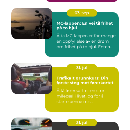
03. sep
MC-lappen: En vei til frihet
på to hjul
Å ta MC-lappen er for mange
en oppfyllelse av en drøm
om frihet på to hjul. Enten...
31. jul
Trafikalt grunnkurs: Din
første steg mot førerkortet
Å få førerkort er en stor
milepæl i livet, og for å
starte denne reis...
31. jul