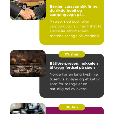
Bergen caravan slik finner
du riktig bobil og
campingvogn på
vestlandet
Å reise med bobil eller
campingvogn gir en frihet få
andre ferieformer kan
matche. Mange på vestland...
07. mar
Båtførerprøven: nøkkelen
til trygg ferdsel på sjøen
Norge har en lang kystlinje,
tusenvis av øyer og et båtliv
som for mange er en
naturlig del av hverd...
06. feb