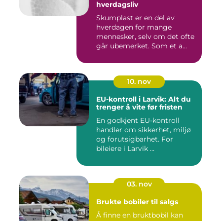
hverdagsliv
Skumplast er en del av
hverdagen for mange
mennesker, selv om det ofte
går ubemerket. Som et a...
10. nov
EU-kontroll i Larvik: Alt du
trenger å vite før fristen
En godkjent EU-kontroll
handler om sikkerhet, miljø
og forutsigbarhet. For
bileiere i Larvik ...
03. nov
Brukte bobiler til salgs
Å finne en bruktbobil kan