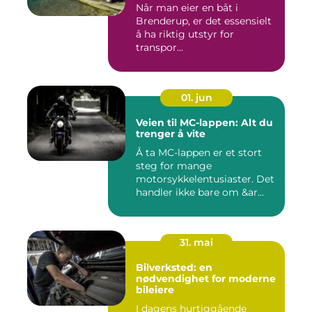
Når man eier en båt i
Brenderup, er det essensielt
å ha riktig utstyr for
transpor...
01. jun
Veien til MC-lappen: Alt du
trenger å vite
Å ta MC-lappen er et stort
steg for mange
motorsykkelentusiaster. Det
handler ikke bare om &ar...
31. mai
Bilverksted: en
nødvendighet for moderne
bileiere
I dagens hurtiggående