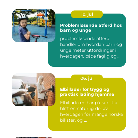
10. jul
Problemløsende atferd hos
barn og unge
problemløsende atferd
handler om hvordan barn og
unge møter utfordringer i
hverdagen, både faglig og...
06. jul
Elbillader for trygg og
praktisk lading hjemme
Elbilladeren har på kort tid
blitt en naturlig del av
hverdagen for mange norske
bilister, og ...