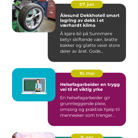
07. jun
Ålesund Dekkhotell smart
lagring av dekk i et
værhardt klima
Å kjøre bil på Sunnmøre
betyr skiftende vær, bratte
bakker og glatte veier store
deler av året. Gode...
10. mai
Helsefagarbeider en trygg
vei til et viktig yrke
En helsefagarbeider gir
grunnleggende pleie,
omsorg og praktisk hjelp til
mennesker som trenger
støt...
11. apr