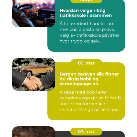
Hvordan velge riktig
trafikkskole i drammen
Å ta førerkort handler om
mer enn å bestå en prøve.
Valg av trafikkskole påvirker
hvor trygg og selv...
09. mar
Bergen caravan slik finner
du riktig bobil og
campingvogn på
vestlandet
Å reise med bobil eller
campingvogn gir en frihet få
andre ferieformer kan
matche. Mange på vestland...
07. mar