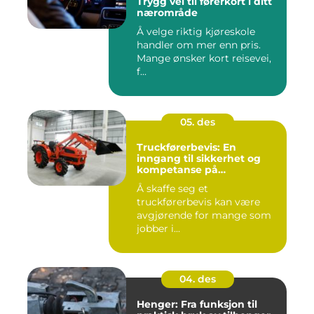
Trygg vei til førerkort i ditt
nærområde
Å velge riktig kjøreskole
handler om mer enn pris.
Mange ønsker kort reisevei,
f...
05. des
Truckførerbevis: En
inngang til sikkerhet og
kompetanse på
arbeidsplassen
Å skaffe seg et
truckførerbevis kan være
avgjørende for mange som
jobber i...
04. des
Henger: Fra funksjon til