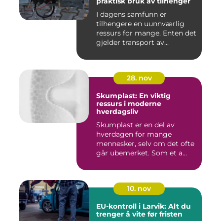
praktisk bruk av tilhenger
I dagens samfunn er
tilhengere en uunnværlig
ressurs for mange. Enten det
gjelder transport av...
28. nov
Skumplast: En viktig
ressurs i moderne
hverdagsliv
Skumplast er en del av
hverdagen for mange
mennesker, selv om det ofte
går ubemerket. Som et a...
10. nov
EU-kontroll i Larvik: Alt du
trenger å vite før fristen