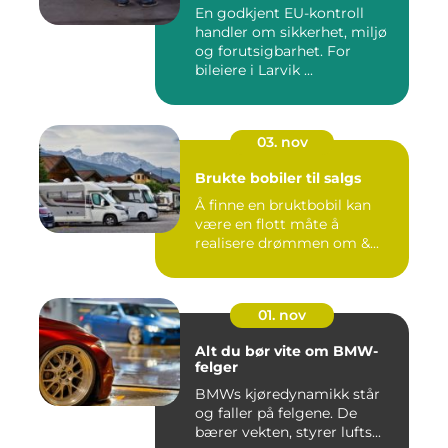
En godkjent EU-kontroll
handler om sikkerhet, miljø
og forutsigbarhet. For
bileiere i Larvik ...
03. nov
Brukte bobiler til salgs
Å finne en bruktbobil kan
være en flott måte å
realisere drømmen om &...
01. nov
Alt du bør vite om BMW-
felger
BMWs kjøredynamikk står
og faller på felgene. De
bærer vekten, styrer lufts...