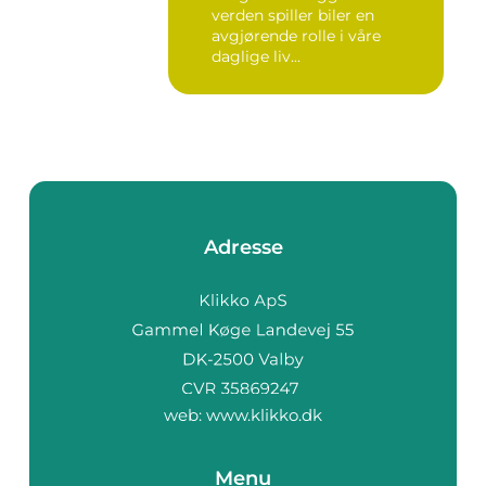
verden spiller biler en
avgjørende rolle i våre
daglige liv...
Adresse
web:
www.klikko.dk
Menu