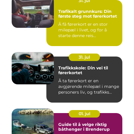
31. jul
Trafikalt grunnkurs: Din
første steg mot førerkortet
Å få førerkort er en stor
milepæl i livet, og for å
starte denne reis...
31. jul
Trafikkskole: Din vei til
førerkortet
Å ta førerkort er en
avgjørende milepæl i mange
personers liv, og trafikks...
01. jul
Guide til å velge riktig
båthenger i Brenderup