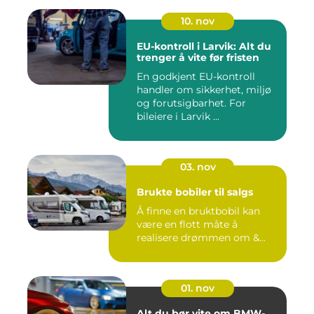
10. nov
EU-kontroll i Larvik: Alt du
trenger å vite før fristen
En godkjent EU-kontroll
handler om sikkerhet, miljø
og forutsigbarhet. For
bileiere i Larvik ...
03. nov
Brukte bobiler til salgs
Å finne en bruktbobil kan
være en flott måte å
realisere drømmen om &...
01. nov
Alt du bør vite om BMW-