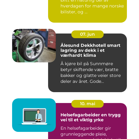
hverdagen for mange norske
bilister, og ...
07. jun
Ålesund Dekkhotell smart
lagring av dekk i et
værhardt klima
Å kjøre bil på Sunnmøre
betyr skiftende vær, bratte
bakker og glatte veier store
deler av året. Gode...
10. mai
Helsefagarbeider en trygg
vei til et viktig yrke
En helsefagarbeider gir
grunnleggende pleie,