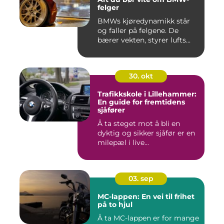
felger
BMWs kjøredynamikk står
og faller på felgene. De
bærer vekten, styrer lufts...
30. okt
Trafikkskole i Lillehammer:
En guide for fremtidens
sjåfører
Å ta steget mot å bli en
dyktig og sikker sjåfør er en
milepæl i live...
03. sep
MC-lappen: En vei til frihet
på to hjul
Å ta MC-lappen er for mange