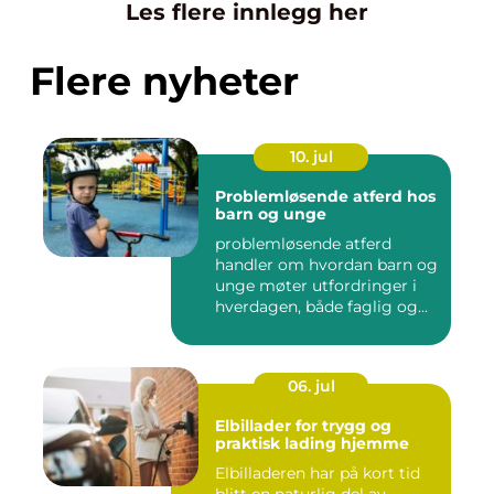
Les flere innlegg her
Flere nyheter
10. jul
Problemløsende atferd hos
barn og unge
problemløsende atferd
handler om hvordan barn og
unge møter utfordringer i
hverdagen, både faglig og...
06. jul
Elbillader for trygg og
praktisk lading hjemme
Elbilladeren har på kort tid
blitt en naturlig del av