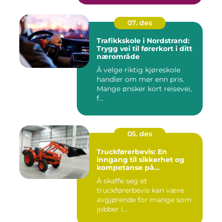
07. des
Trafikkskole i Nordstrand:
Trygg vei til førerkort i ditt
nærområde
Å velge riktig kjøreskole
handler om mer enn pris.
Mange ønsker kort reisevei,
f...
05. des
Truckførerbevis: En
inngang til sikkerhet og
kompetanse på
arbeidsplassen
Å skaffe seg et
truckførerbevis kan være
avgjørende for mange som
jobber i...