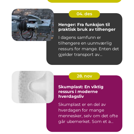
04. des
Henger: Fra funksjon til
praktisk bruk av tilhenger
I dagens samfunn er
tilhengere en uunnværlig
ressurs for mange. Enten det
gjelder transport av...
28. nov
Skumplast: En viktig
ressurs i moderne
hverdagsliv
Skumplast er en del av
hverdagen for mange
mennesker, selv om det ofte
går ubemerket. Som et a...