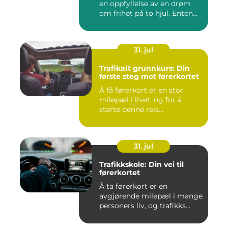
en oppfyllelse av en drøm
om frihet på to hjul. Enten...
31. jul
Trafikalt grunnkurs: Din
første steg mot førerkortet
Å få førerkort er en stor
milepæl i livet, og for å
starte denne reis...
31. jul
Trafikkskole: Din vei til
førerkortet
Å ta førerkort er en
avgjørende milepæl i mange
personers liv, og trafikks...