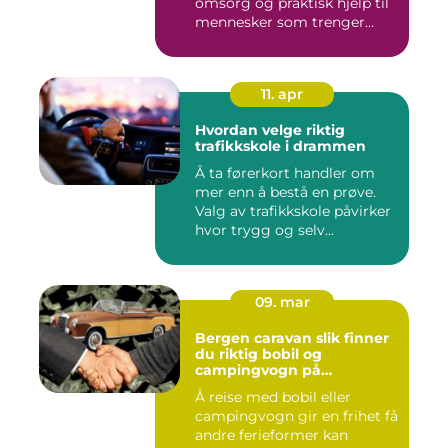
omsorg og praktisk hjelp til
mennesker som trenger
støt...
11. apr
Hvordan velge riktig
trafikkskole i drammen
Å ta førerkort handler om
mer enn å bestå en prøve.
Valg av trafikkskole påvirker
hvor trygg og selv...
09. mar
Bergen caravan slik finner
du riktig bobil og
campingvogn på
vestlandet
Å reise med bobil eller
campingvogn gir en frihet få
andre ferieformer kan