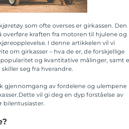
kjøretøy som ofte overses er girkassen. Den
i å overføre kraften fra motoren til hjulene og
øreopplevelse. I denne artikkelen vil vi
ite om girkasser – hva de er, de forskjellige
popularitet og kvantitative målinger, samt 
killer seg fra hverandre.
risk gjennomgang av fordelene og ulempene
kasser.Dette vil gi deg en dyp forståelse av
 bilentusiaster.
e?