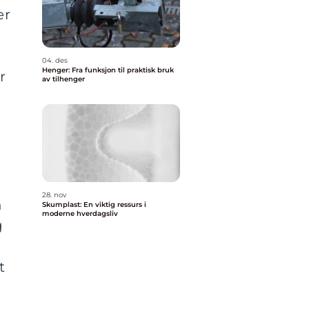
er
04. des
Henger: Fra funksjon til praktisk bruk
r
av tilhenger
28. nov
n
Skumplast: En viktig ressurs i
moderne hverdagsliv
g
t