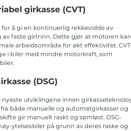
riabel girkasse (CVT)
 for å gi en kontinuerlig rekkevidde av
lg av faste girtrinn. Dette gjør at motoren ka
imale arbeidsområde for økt effektivitet. CVT
lige i biler med mindre motorkraft, som
iler.
girkasse (DSG)
 nyeste utviklingene innen girkasseteknolog
 fra både manuelle og automatgirkasser og
å skifte gir manuelt raskt og sømløst. DSG-
 høy-ytelsesbiler på grunn av deres raske og