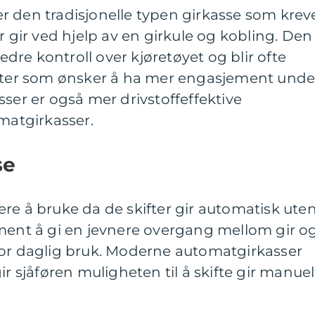
r den tradisjonelle typen girkasse som krev
r gir ved hjelp av en girkule og kobling. Den
bedre kontroll over kjøretøyet og blir ofte
aster som ønsker å ha mer engasjement unde
sser er også mer drivstoffeffektive
atgirkasser.
se
re å bruke da de skifter gir automatisk ute
 ment å gi en jevnere overgang mellom gir o
for daglig bruk. Moderne automatgirkasser
ir sjåføren muligheten til å skifte gir manuel