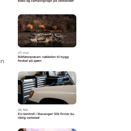
bobil og campingvogn på vestlandet
07. mar
Båtførerprøven: nøkkelen til trygg
en
ferdsel på sjøen
06. feb
EU-kontroll i Stavanger: Slik finner du
riktig verksted