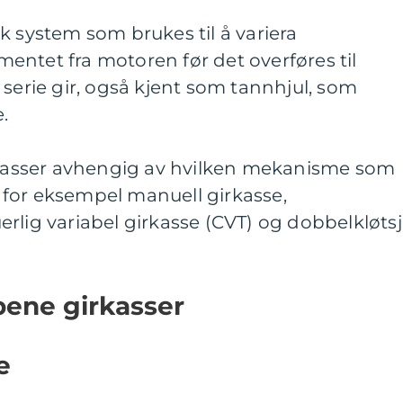
k system som brukes til å variera
ntet fra motoren før det overføres til
 serie gir, også kjent som tannhjul, som
.
irkasser avhengig av hvilken mekanisme som
om for eksempel manuell girkasse,
rlig variabel girkasse (CVT) og dobbelkløtsj
ypene girkasser
e