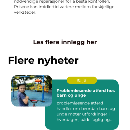
nødvendige reparasjoner for å bestå kontrollen.
Prisene kan imidlertid variere mellom forskjellige
verksteder.
Les flere innlegg her
Flere nyheter
10. jul
Problemløsende atferd hos
barn og unge
problemløsende atferd
handler om hvordan barn og
unge møter utfordringer i
hverdagen, både faglig og...