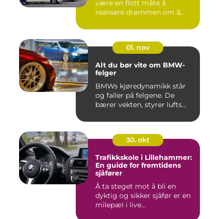
være en flott måte å
realisere drømmen om &...
01. nov
Alt du bør vite om BMW-
felger
BMWs kjøredynamikk står
og faller på felgene. De
bærer vekten, styrer lufts...
30. okt
Trafikkskole i Lillehammer:
En guide for fremtidens
sjåfører
Å ta steget mot å bli en
dyktig og sikker sjåfør er en
milepæl i live...