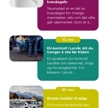
hverdagsliv
Skumplast er en del av
hverdagen for mange
mennesker, selv om det ofte
går ubemerket. Som et a...
10. nov
EU-kontroll i Larvik: Alt du
trenger å vite før fristen
En godkjent EU-kontroll
handler om sikkerhet, miljø
og forutsigbarhet. For
bileiere i Larvik ...
03. nov
Brukte bobiler til salgs
Å finne en bruktbobil kan