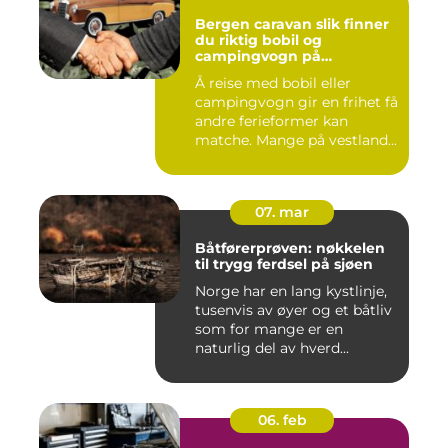
Bergen caravan slik finner
du riktig bobil og
campingvogn på
vestlandet
Å reise med bobil eller
campingvogn gir en frihet få
andre ferieformer kan
matche. Mange på vestland...
07. mar
Båtførerprøven: nøkkelen
til trygg ferdsel på sjøen
Norge har en lang kystlinje,
tusenvis av øyer og et båtliv
som for mange er en
naturlig del av hverd...
06. feb