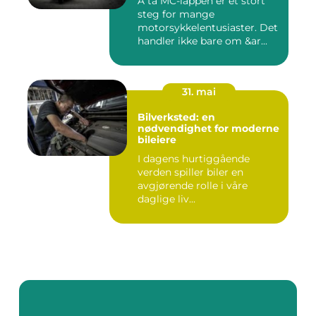
Å ta MC-lappen er et stort
steg for mange
motorsykkelentusiaster. Det
handler ikke bare om &ar...
31. mai
Bilverksted: en
nødvendighet for moderne
bileiere
I dagens hurtiggående
verden spiller biler en
avgjørende rolle i våre
daglige liv...