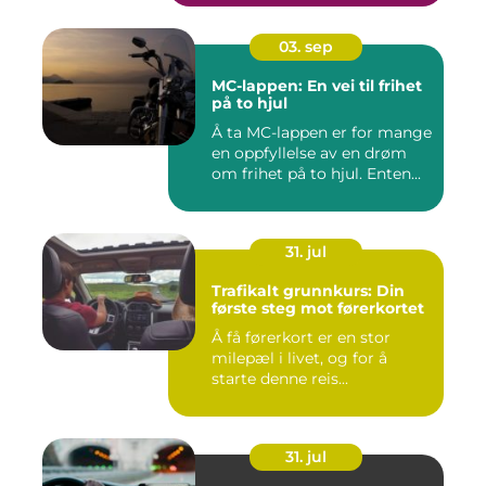
03. sep
MC-lappen: En vei til frihet
på to hjul
Å ta MC-lappen er for mange
en oppfyllelse av en drøm
om frihet på to hjul. Enten...
31. jul
Trafikalt grunnkurs: Din
første steg mot førerkortet
Å få førerkort er en stor
milepæl i livet, og for å
starte denne reis...
31. jul