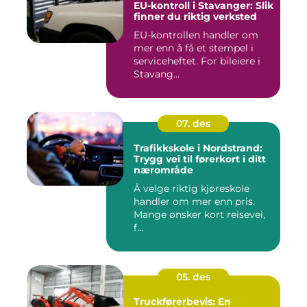
EU-kontroll i Stavanger: Slik
finner du riktig verksted
EU-kontrollen handler om
mer enn å få et stempel i
serviceheftet. For bileiere i
Stavang...
07. des
Trafikkskole i Nordstrand:
Trygg vei til førerkort i ditt
nærområde
Å velge riktig kjøreskole
handler om mer enn pris.
Mange ønsker kort reisevei,
f...
05. des
Truckførerbevis: En