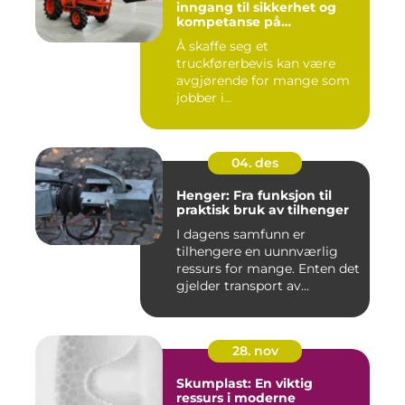
inngang til sikkerhet og
kompetanse på
arbeidsplassen
Å skaffe seg et
truckførerbevis kan være
avgjørende for mange som
jobber i...
04. des
Henger: Fra funksjon til
praktisk bruk av tilhenger
I dagens samfunn er
tilhengere en uunnværlig
ressurs for mange. Enten det
gjelder transport av...
28. nov
Skumplast: En viktig
ressurs i moderne