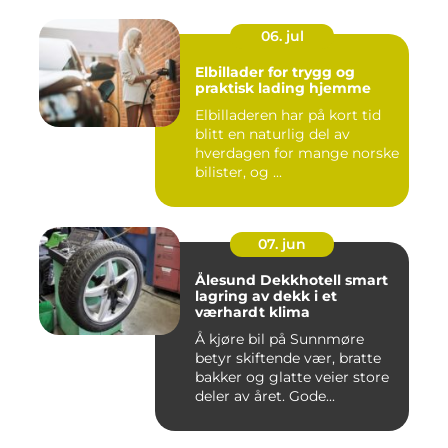
06. jul
Elbillader for trygg og
praktisk lading hjemme
Elbilladeren har på kort tid
blitt en naturlig del av
hverdagen for mange norske
bilister, og ...
07. jun
Ålesund Dekkhotell smart
lagring av dekk i et
værhardt klima
Å kjøre bil på Sunnmøre
betyr skiftende vær, bratte
bakker og glatte veier store
deler av året. Gode...