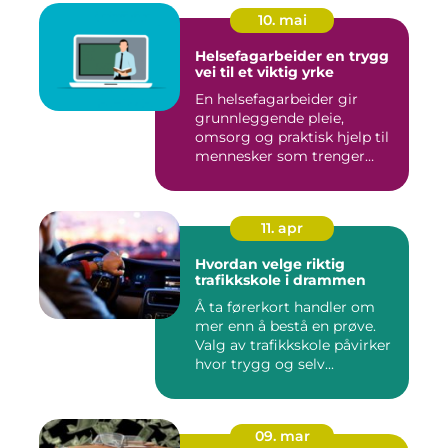
10. mai
Helsefagarbeider en trygg
vei til et viktig yrke
En helsefagarbeider gir
grunnleggende pleie,
omsorg og praktisk hjelp til
mennesker som trenger
støt...
11. apr
Hvordan velge riktig
trafikkskole i drammen
Å ta førerkort handler om
mer enn å bestå en prøve.
Valg av trafikkskole påvirker
hvor trygg og selv...
09. mar