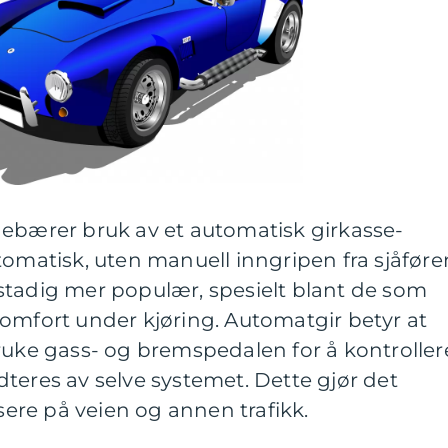
nebærer bruk av et automatisk girkasse-
tomatisk, uten manuell inngripen fra sjåføre
stadig mer populær, spesielt blant de som
omfort under kjøring. Automatgir betyr at
ruke gass- og bremspedalen for å kontroller
teres av selve systemet. Dette gjør det
usere på veien og annen trafikk.