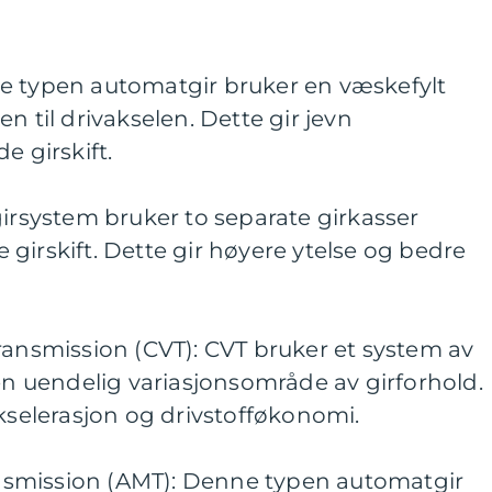
e typen automatgir bruker en væskefylt
n til drivakselen. Dette gir jevn
e girskift.
girsystem bruker to separate girkasser
girskift. Dette gir høyere ytelse og bedre
ransmission (CVT): CVT bruker et system av
 en uendelig variasjonsområde av girforhold.
akselerasjon og drivstofføkonomi.
smission (AMT): Denne typen automatgir