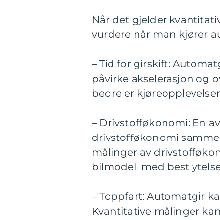
Når det gjelder kvantitativ
vurdere når man kjører a
– Tid for girskift: Automat
påvirke akselerasjon og ov
bedre er kjøreopplevelsen
– Drivstofføkonomi: En a
drivstofføkonomi sammenl
målinger av drivstofføkon
bilmodell med best ytelse
– Toppfart: Automatgir ka
Kvantitative målinger kan