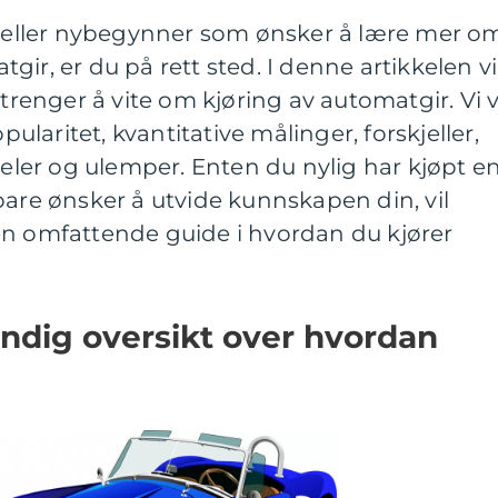
st eller nybegynner som ønsker å lære mer o
ir, er du på rett sted. I denne artikkelen vi
 trenger å vite om kjøring av automatgir. Vi v
opularitet, kvantitative målinger, forskjeller,
deler og ulemper. Enten du nylig har kjøpt e
bare ønsker å utvide kunnskapen din, vil
en omfattende guide i hvordan du kjører
undig oversikt over hvordan