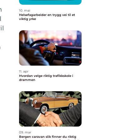
m
10. mai
Helsefagarbeider en trygg vei til et
l
viktig yrke
il
n
11. apr
Hvordan velge riktig trafikkskole i
drammen
09. mar
Bergen caravan slik finner du riktig