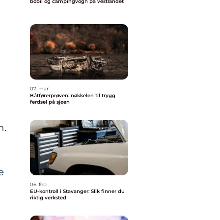
bobil og campingvogn på vestlandet
07. mar
Båtførerprøven: nøkkelen til trygg
ferdsel på sjøen
n.
e
06. feb
EU-kontroll i Stavanger: Slik finner du
riktig verksted