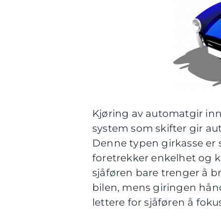
Kjøring av automatgir in
system som skifter gir au
Denne typen girkasse er 
foretrekker enkelhet og k
sjåføren bare trenger å b
bilen, mens giringen hånd
lettere for sjåføren å fok