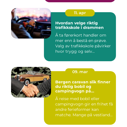
11. apr
Hvordan velge riktig
trafikkskole i drammen
Å ta førerkort handler om
mer enn å bestå en prøve.
Valg av trafikkskole påvirker
hvor trygg og selv...
09. mar
Bergen caravan slik finner
du riktig bobil og
campingvogn på
vestlandet
Å reise med bobil eller
campingvogn gir en frihet få
andre ferieformer kan
matche. Mange på vestland...