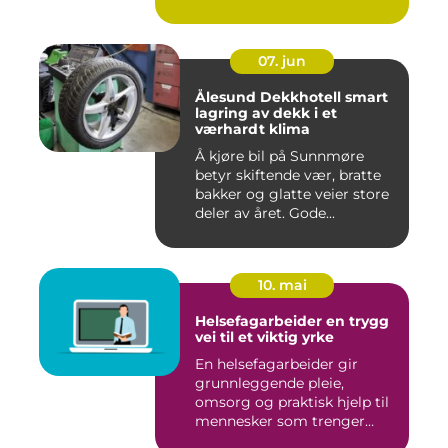
07. jun
Ålesund Dekkhotell smart
lagring av dekk i et
værhardt klima
Å kjøre bil på Sunnmøre
betyr skiftende vær, bratte
bakker og glatte veier store
deler av året. Gode...
10. mai
Helsefagarbeider en trygg
vei til et viktig yrke
En helsefagarbeider gir
grunnleggende pleie,
omsorg og praktisk hjelp til
mennesker som trenger
støt...