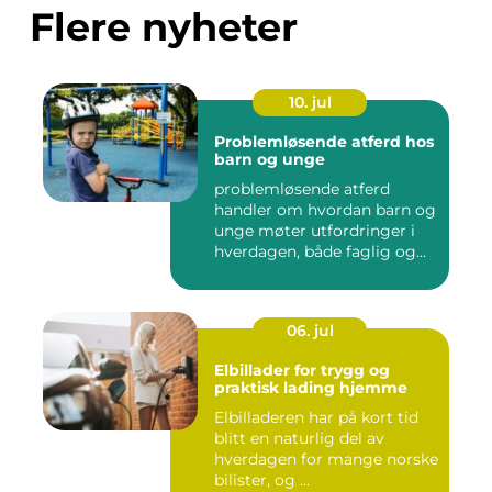
Flere nyheter
10. jul
Problemløsende atferd hos
barn og unge
problemløsende atferd
handler om hvordan barn og
unge møter utfordringer i
hverdagen, både faglig og...
06. jul
Elbillader for trygg og
praktisk lading hjemme
Elbilladeren har på kort tid
blitt en naturlig del av
hverdagen for mange norske
bilister, og ...