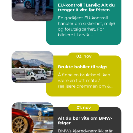
EU-kontroll i Larvik: Alt du
trenger å vite før fristen
En godkjent EU-kontroll
handler om sikkerhet, miljø
og forutsigbarhet. For
bileiere i Larvik ...
03. nov
Brukte bobiler til salgs
Å finne en bruktbobil kan
være en flott måte å
realisere drømmen om &...
01. nov
Alt du bør vite om BMW-
felger
BMWs kjøredynamikk står