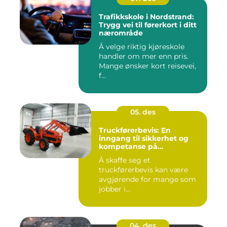
Trafikkskole i Nordstrand:
Trygg vei til førerkort i ditt
nærområde
Å velge riktig kjøreskole
handler om mer enn pris.
Mange ønsker kort reisevei,
f...
05. des
Truckførerbevis: En
inngang til sikkerhet og
kompetanse på
arbeidsplassen
Å skaffe seg et
truckførerbevis kan være
avgjørende for mange som
jobber i...
04. des