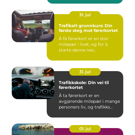
31. jul
Trafikalt grunnkurs: Din
første steg mot førerkortet
Å få førerkort er en stor
milepæl i livet, og for å
starte denne reis...
31. jul
Trafikkskole: Din vei til
førerkortet
Å ta førerkort er en
avgjørende milepæl i mange
personers liv, og trafikks...
01. jul