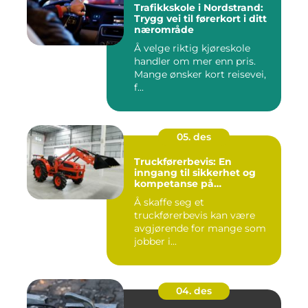
Trafikkskole i Nordstrand:
Trygg vei til førerkort i ditt
nærområde
Å velge riktig kjøreskole
handler om mer enn pris.
Mange ønsker kort reisevei,
f...
05. des
Truckførerbevis: En
inngang til sikkerhet og
kompetanse på
arbeidsplassen
Å skaffe seg et
truckførerbevis kan være
avgjørende for mange som
jobber i...
04. des