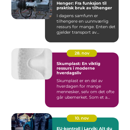
Henger: Fra funksjon til
praktisk bruk av tilhenger
I dagens samfunn er
tilhengere en uunnværlig
ressurs for mange. Enten det
gjelder transport av...
28. nov
Skumplast: En viktig
ressurs i moderne
hverdagsliv
Skumplast er en del av
hverdagen for mange
mennesker, selv om det ofte
går ubemerket. Som et a...
10. nov
EU-kontroll i Larvik: Alt du