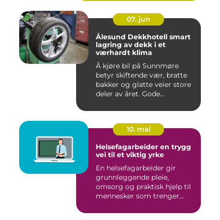
07. jun
Ålesund Dekkhotell smart
lagring av dekk i et
værhardt klima
Å kjøre bil på Sunnmøre
betyr skiftende vær, bratte
bakker og glatte veier store
deler av året. Gode...
10. mai
Helsefagarbeider en trygg
vei til et viktig yrke
En helsefagarbeider gir
grunnleggende pleie,
omsorg og praktisk hjelp til
mennesker som trenger
støt...