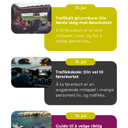
31. jul
Trafikalt grunnkurs: Din
første steg mot førerkortet
Å få førerkort er en stor
milepæl i livet, og for å
starte denne reis...
31. jul
Trafikkskole: Din vei til
førerkortet
Å ta førerkort er en
avgjørende milepæl i mange
personers liv, og trafikks...
01. jul
Guide til å velge riktig