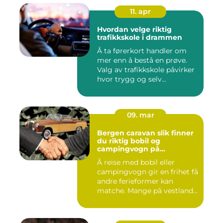
11. apr
Hvordan velge riktig
trafikkskole i drammen
Å ta førerkort handler om
mer enn å bestå en prøve.
Valg av trafikkskole påvirker
hvor trygg og selv...
09. mar
Bergen caravan slik finner
du riktig bobil og
campingvogn på
vestlandet
Å reise med bobil eller
campingvogn gir en frihet få
andre ferieformer kan
matche. Mange på vestland...