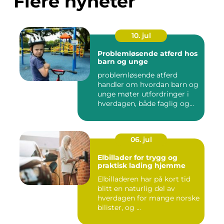
Flere nyheter
10. jul
Problemløsende atferd hos
barn og unge
problemløsende atferd
handler om hvordan barn og
unge møter utfordringer i
hverdagen, både faglig og...
06. jul
Elbillader for trygg og
praktisk lading hjemme
Elbilladeren har på kort tid
blitt en naturlig del av
hverdagen for mange norske
bilister, og ...