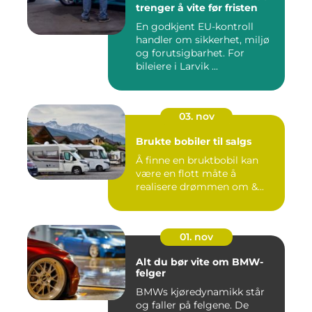
trenger å vite før fristen
En godkjent EU-kontroll
handler om sikkerhet, miljø
og forutsigbarhet. For
bileiere i Larvik ...
03. nov
Brukte bobiler til salgs
Å finne en bruktbobil kan
være en flott måte å
realisere drømmen om &...
01. nov
Alt du bør vite om BMW-
felger
BMWs kjøredynamikk står
og faller på felgene. De