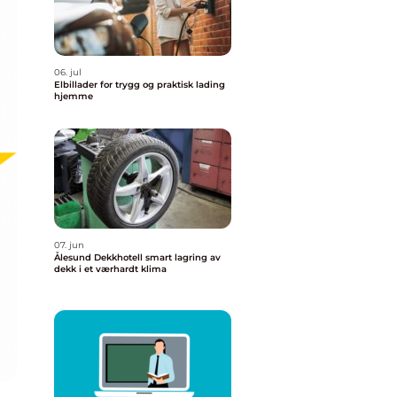
06. jul
Elbillader for trygg og praktisk lading
hjemme
07. jun
Ålesund Dekkhotell smart lagring av
dekk i et værhardt klima