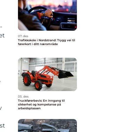
-
et
07. des
Trafikkskole i Nordstrand: Trygg vei til
førerkort i ditt nærområde
e
05. des
Truckførerbevis: En inngang til
sikkerhet og kompetanse på
v
arbeidsplassen
st