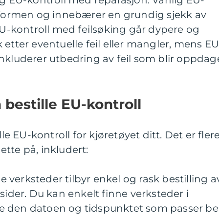
og EU-kontroll med reparasjon. Vanlig EU-
e formen og innebærer en grundig sjekk av
 EU-kontroll med feilsøking går dypere og
 etter eventuelle feil eller mangler, mens EU
nkluderer utbedring av feil som blir oppdag
bestille EU-kontroll
lle EU-kontroll for kjøretøyet ditt. Det er fler
tte på, inkludert:
ge verksteder tilbyr enkel og rask bestilling a
sider. Du kan enkelt finne verksteder i
e den datoen og tidspunktet som passer be