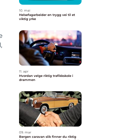
10. mai
Helsefagarbeider en trygg vei til et
viktig yrke
e
,
n
11. apr
Hvordan velge riktig trafikkskole i
drammen
09. mar
Bergen caravan slik finner du riktig