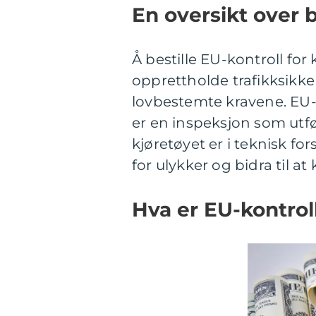
En oversikt over b
Å bestille EU-kontroll for 
opprettholde trafikksikker
lovbestemte kravene. EU-k
er en inspeksjon som utf
kjøretøyet er i teknisk fo
for ulykker og bidra til a
Hva er EU-kontroll