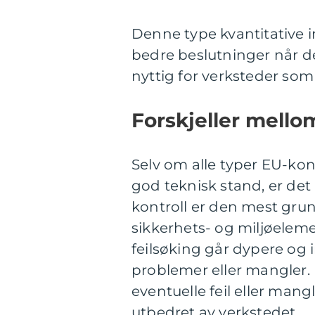
Denne type kvantitative i
bedre beslutninger når de
nyttig for verksteder som 
Forskjeller mellom
Selv om alle typer EU-kont
god teknisk stand, er det
kontroll er den mest gru
sikkerhets- og miljøelem
feilsøking går dypere og 
problemer eller mangler.
eventuelle feil eller man
utbedret av verkstedet.