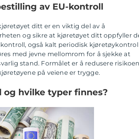
estilling av EU-kontroll
kjøretøyet ditt er en viktig del av å
heten og sikre at kjøretøyet ditt oppfyller d
ontroll, også kalt periodisk kjøretøykontroll
øres med jevne mellomrom for å sjekke at
rsvarlig stand. Formålet er å redusere risikoe
t kjøretøyene på veiene er trygge.
 og hvilke typer finnes?