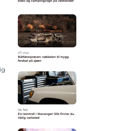
bobil og campingvogn på vestlandet
07. mar
Båtførerprøven: nøkkelen til trygg
ferdsel på sjøen
ig
06. feb
EU-kontroll i Stavanger: Slik finner du
riktig verksted