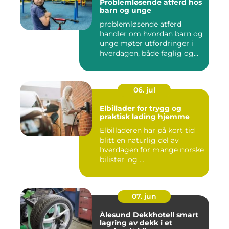
Problemløsende atferd hos
barn og unge
problemløsende atferd
handler om hvordan barn og
unge møter utfordringer i
hverdagen, både faglig og...
06. jul
Elbillader for trygg og
praktisk lading hjemme
Elbilladeren har på kort tid
blitt en naturlig del av
hverdagen for mange norske
bilister, og ...
07. jun
Ålesund Dekkhotell smart
lagring av dekk i et