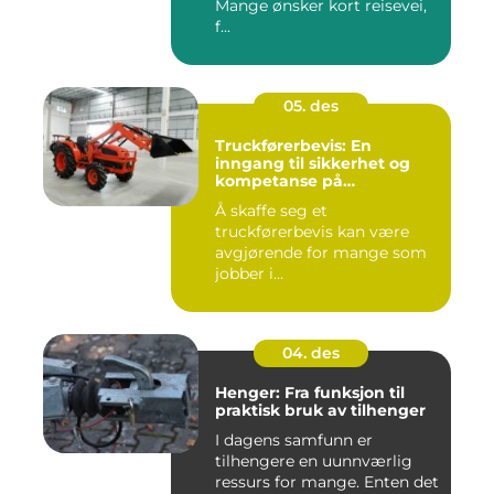
Mange ønsker kort reisevei,
f...
05. des
Truckførerbevis: En
inngang til sikkerhet og
kompetanse på
arbeidsplassen
Å skaffe seg et
truckførerbevis kan være
avgjørende for mange som
jobber i...
04. des
Henger: Fra funksjon til
praktisk bruk av tilhenger
I dagens samfunn er
tilhengere en uunnværlig
ressurs for mange. Enten det