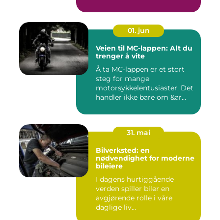
01. jun
Veien til MC-lappen: Alt du
trenger å vite
Å ta MC-lappen er et stort
steg for mange
motorsykkelentusiaster. Det
handler ikke bare om &ar...
31. mai
Bilverksted: en
nødvendighet for moderne
bileiere
I dagens hurtiggående
verden spiller biler en
avgjørende rolle i våre
daglige liv...