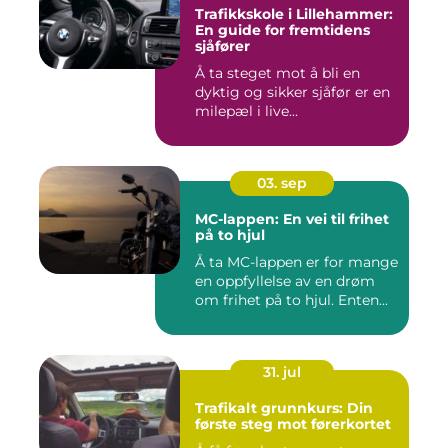
Trafikkskole i Lillehammer:
En guide for fremtidens
sjåfører
Å ta steget mot å bli en
dyktig og sikker sjåfør er en
milepæl i live...
03. sep
MC-lappen: En vei til frihet
på to hjul
Å ta MC-lappen er for mange
en oppfyllelse av en drøm
om frihet på to hjul. Enten...
31. jul
Trafikalt grunnkurs: Din
første steg mot førerkortet