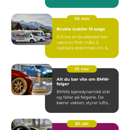
03. nov
Brukte bobiler til salgs
Å finne en bruktbobil kan
være en flott måte å
realisere drømmen om &...
01. nov
Alt du bør vite om BMW-
felger
BMWs kjøredynamikk står
og faller på felgene. De
bærer vekten, styrer lufts...
30. okt