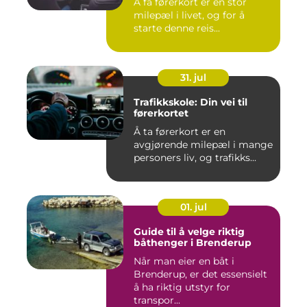
Å få førerkort er en stor
milepæl i livet, og for å
starte denne reis...
31. jul
Trafikkskole: Din vei til
førerkortet
Å ta førerkort er en
avgjørende milepæl i mange
personers liv, og trafikks...
01. jul
Guide til å velge riktig
båthenger i Brenderup
Når man eier en båt i
Brenderup, er det essensielt
å ha riktig utstyr for
transpor...