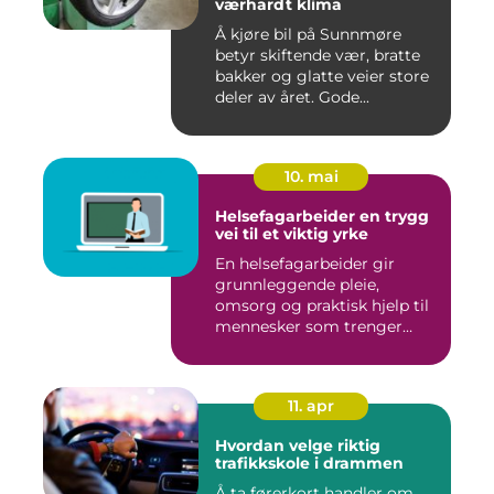
værhardt klima
Å kjøre bil på Sunnmøre
betyr skiftende vær, bratte
bakker og glatte veier store
deler av året. Gode...
10. mai
Helsefagarbeider en trygg
vei til et viktig yrke
En helsefagarbeider gir
grunnleggende pleie,
omsorg og praktisk hjelp til
mennesker som trenger
støt...
11. apr
Hvordan velge riktig
trafikkskole i drammen
Å ta førerkort handler om