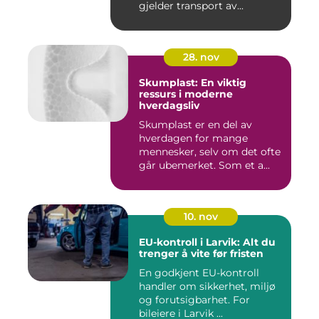
gjelder transport av...
28. nov
Skumplast: En viktig
ressurs i moderne
hverdagsliv
Skumplast er en del av
hverdagen for mange
mennesker, selv om det ofte
går ubemerket. Som et a...
10. nov
EU-kontroll i Larvik: Alt du
trenger å vite før fristen
En godkjent EU-kontroll
handler om sikkerhet, miljø
og forutsigbarhet. For
bileiere i Larvik ...