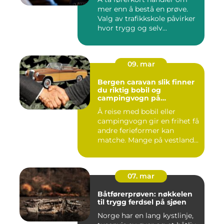
mer enn å bestå en prøve.
Valg av trafikkskole påvirker
hvor trygg og selv...
09. mar
Bergen caravan slik finner
du riktig bobil og
campingvogn på
vestlandet
Å reise med bobil eller
campingvogn gir en frihet få
andre ferieformer kan
matche. Mange på vestland...
07. mar
Båtførerprøven: nøkkelen
til trygg ferdsel på sjøen
Norge har en lang kystlinje,