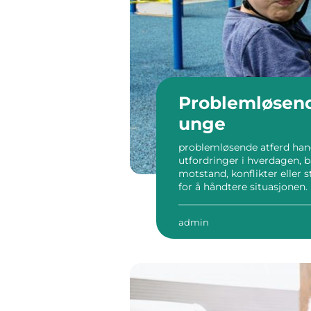
Problemløsend
unge
problemløsende atferd ha
utfordringer i hverdagen, b
motstand, konflikter eller s
for å håndtere situasjonen.
mens andre bygger mestrin
voksne forstår hva som ligg
admin