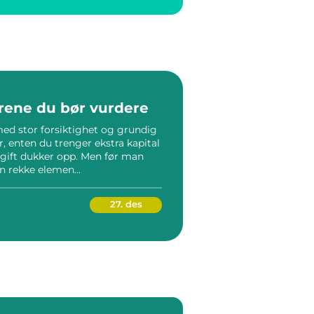
orene du bør vurdere
med stor forsiktighet og grundig
, enten du trenger ekstra kapital
 utgift dukker opp. Men før man
en rekke elemen...
27. des