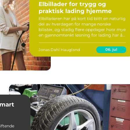
Elbillader for trygg og
praktisk lading hjemme
Elbilladeren har på kort tid blitt en naturlig
del av hverdagen for mange norske
bilister, og stadig flere oppdager hvor mye
en gjennomtenkt løsning for lading har å
si for komfort, sikkerhet og orden. I takt
med at elbilparken vok...
06. jul
Jonas Dahl Haugland
iftende