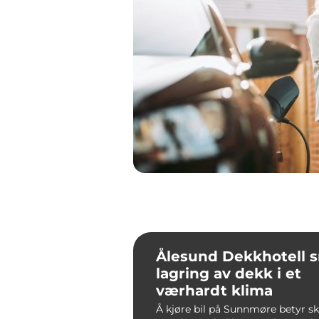
Ålesund Dekkhotell smart
lagring av dekk i et
værhardt klima
Å kjøre bil på Sunnmøre betyr sk