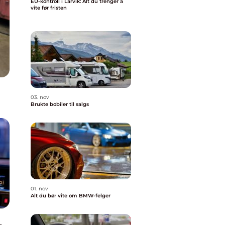
EU-kontroll i Larvik: Alt du trenger å
vite før fristen
03. nov
Brukte bobiler til salgs
01. nov
Alt du bør vite om BMW-felger