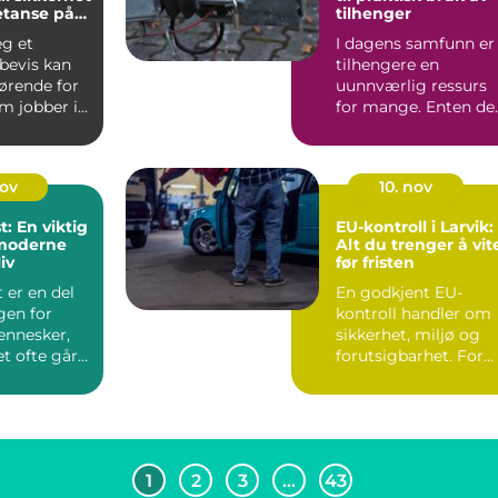
tanse på
tilhenger
assen
eg et
I dagens samfunn er
bevis kan
tilhengere en
ørende for
uunnværlig ressurs
jobber i...
for mange. Enten de
gjelder transport av..
nov
10. nov
: En viktig
EU-kontroll i Larvik:
 moderne
Alt du trenger å vit
iv
før fristen
 er en del
En godkjent EU-
gen for
kontroll handler om
nnesker,
sikkerhet, miljø og
t ofte går
forutsigbarhet. For
. Som et
bileiere i Larvik ...
1
2
3
…
43