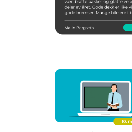
vær, bratte bakker og glatte veie
deler av året. Gode dekk er like 
gode bremser. Mange bileiere i 
likevel dårlig plass i garasjen, lit
usikkerhet rundt hva slags vedlike
Malin Bergseth
10. m