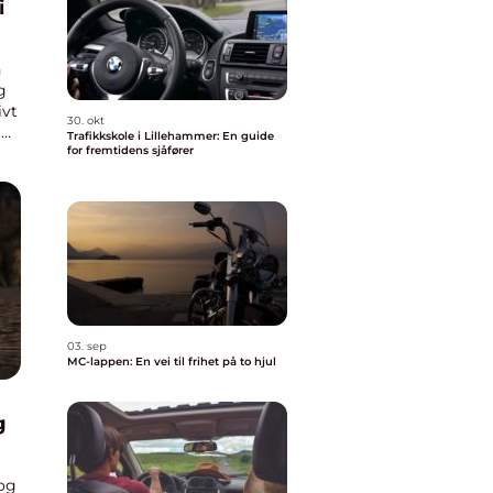
i
n
g
ivt
30. okt
t
Trafikkskole i Lillehammer: En guide
et
for fremtidens sjåfører
03. sep
MC-lappen: En vei til frihet på to hjul
g
 og