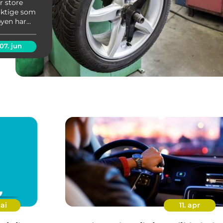
r store
viktige som
byen har
e tid og
hold ...
07. jun
ai
11. apr