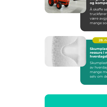
og kompe
arbeidspl
Å skaffe s
truckfører
være avgj
mange som 
28. 
Skumplast
ressurs i
hverdagsl
Skumplast
av hverda
mange me
selv om de
ubemerket
a...