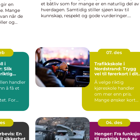
et båtliv som for mange er en naturlig del av
gir en
hverdagen. Samtidig stiller sjøen krav til
he. Mange
kunnskap, respekt og gode vurderinger.
avan når de
Båtførerprøven er laget for å sikre at førere a
ller og
fritidsbåter har grunnle...
tvikling,
feb
07. des
l i
Trafikkskole i
: Slik
Nordstrand: Trygg
riktig
vei til førerkort i ditt
nærområde
llen handler
Å velge riktig
n å få et
kjøreskole handler
om mer enn pris.
tet. For
Mange ønsker kort
Stavang...
reisevei, f...
des
04. des
rbevis: En
Henger: Fra funksj
il sikkerhet
til praktisk bruk av