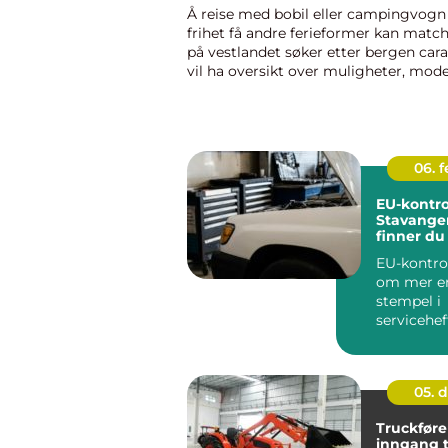
Å reise med bobil eller campingvogn 
frihet få andre ferieformer kan matc
på vestlandet søker etter bergen car
vil ha oversikt over muligheter, mode
priser i regionen. Markedet er i rask u
og det kommer stadi...
06. 
EU-kontrol
Stavanger
finner du 
verksted
EU-kontro
om mer en
stempel i
servicehef
bileiere i 
05. 
Truckføre
inngang t