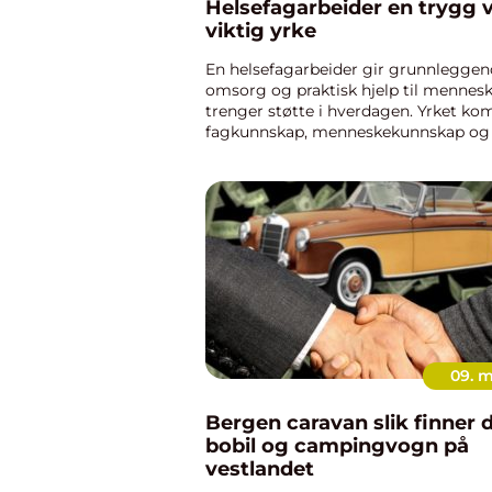
Helsefagarbeider en trygg vei til et
viktig yrke
En helsefagarbeider gir grunnleggend
omsorg og praktisk hjelp til mennes
trenger støtte i hverdagen. Yrket ko
fagkunnskap, menneskekunnskap og 
Mange tar utdanningen som voksne, 
siden av jobb og familieliv. Derf...
09. 
Bergen caravan slik finner du riktig
bobil og campingvogn på
vestlandet