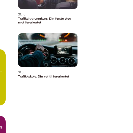
31. jul
Trafikalt grunnkurs: Din første steg
v
mot førerkortet
31. jul
Trafikkskole: Din vei til førerkortet
on