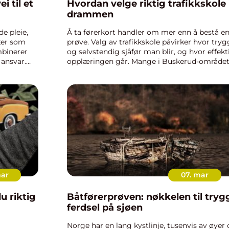
Hvordan velge riktig trafikkskole 
drammen
e pleie,
Å ta førerkort handler om mer enn å bestå e
ker som
prøve. Valg av trafikkskole påvirker hvor tryg
mbinerer
og selvstendig sjåfør man blir, og hvor effekt
ansvar.
opplæringen går. Mange i Buskerud-område
ofte ved
søker etter trafikkskole Drammen for å finne 
sted som gir stru...
mar
07. mar
Båtførerprøven: nøkkelen til tryg
ferdsel på sjøen
Norge har en lang kystlinje, tusenvis av øyer