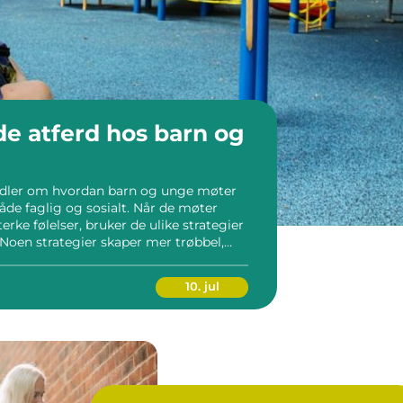
e atferd hos barn og
ndler om hvordan barn og unge møter
åde faglig og sosialt. Når de møter
terke følelser, bruker de ulike strategier
 Noen strategier skaper mer trøbbel,
g, trygghet og gode relasjoner. Når
er b...
10. jul