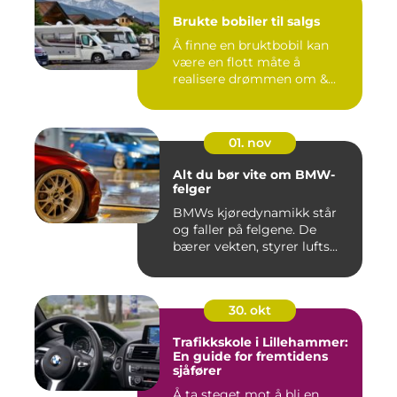
Brukte bobiler til salgs
Å finne en bruktbobil kan
være en flott måte å
realisere drømmen om &...
01. nov
Alt du bør vite om BMW-
felger
BMWs kjøredynamikk står
og faller på felgene. De
bærer vekten, styrer lufts...
30. okt
Trafikkskole i Lillehammer:
En guide for fremtidens
sjåfører
Å ta steget mot å bli en