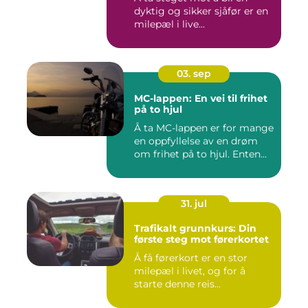
dyktig og sikker sjåfør er en
milepæl i live...
03. sep
MC-lappen: En vei til frihet
på to hjul
Å ta MC-lappen er for mange
en oppfyllelse av en drøm
om frihet på to hjul. Enten...
31. jul
Trafikalt grunnkurs: Din
første steg mot førerkortet
Å få førerkort er en stor
milepæl i livet, og for å
starte denne reis...