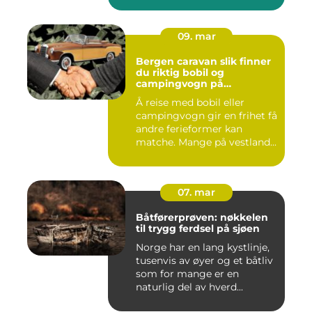
09. mar
Bergen caravan slik finner
du riktig bobil og
campingvogn på
vestlandet
Å reise med bobil eller
campingvogn gir en frihet få
andre ferieformer kan
matche. Mange på vestland...
07. mar
Båtførerprøven: nøkkelen
til trygg ferdsel på sjøen
Norge har en lang kystlinje,
tusenvis av øyer og et båtliv
som for mange er en
naturlig del av hverd...