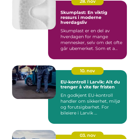
28. nov
Skumplast: En viktig
ressurs i moderne
hverdagsliv
Skumplast er en del av
hverdagen for mange
mennesker, selv om det ofte
går ubemerket. Som et a...
10. nov
EU-kontroll i Larvik: Alt du
trenger å vite før fristen
En godkjent EU-kontroll
handler om sikkerhet, miljø
og forutsigbarhet. For
bileiere i Larvik ...
03. nov