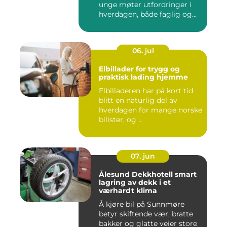
unge møter utfordringer i
hverdagen, både faglig og...
06. jul
Elbillader for trygg og
praktisk lading hjemme
Elbilladeren har på kort tid
blitt en naturlig del av
hverdagen for mange norske
bilister, og ...
07. jun
Ålesund Dekkhotell smart
lagring av dekk i et
værhardt klima
Å kjøre bil på Sunnmøre
betyr skiftende vær, bratte
bakker og glatte veier store