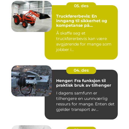
05. des
Truckførerbevis: En
inngang til sikkerhet og
kompetanse på
arbeidsplassen
Å skaffe seg et
truckførerbevis kan være
avgjørende for mange som
jobber i...
04. des
Henger: Fra funksjon til
praktisk bruk av tilhenger
I dagens samfunn er
tilhengere en uunnværlig
ressurs for mange. Enten det
gjelder transport av...