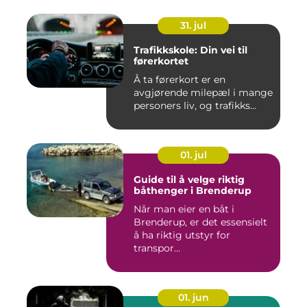
31. jul
Trafikkskole: Din vei til
førerkortet
Å ta førerkort er en
avgjørende milepæl i mange
personers liv, og trafikks...
01. jul
Guide til å velge riktig
båthenger i Brenderup
Når man eier en båt i
Brenderup, er det essensielt
å ha riktig utstyr for
transpor...
01. jun