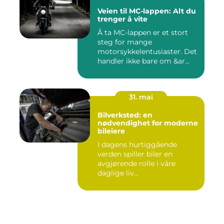
Veien til MC-lappen: Alt du
trenger å vite
Å ta MC-lappen er et stort
steg for mange
motorsykkelentusiaster. Det
handler ikke bare om &ar...
31. mai
Bilverksted: en
nødvendighet for moderne
bileiere
I dagens hurtiggående
verden spiller biler en
avgjørende rolle i våre
daglige liv...