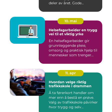
deler av året. Gode...
10. mai
Helsefagarbeider en trygg
vei til et viktig yrke
En helsefagarbeider gir
grunnleggende pleie,
omsorg og praktisk hjelp til
mennesker som trenger
støt...
11. apr
Hvordan velge riktig
trafikkskole i drammen
Å ta førerkort handler om
mer enn å bestå en prøve.
Valg av trafikkskole påvirker
hvor trygg og selv...