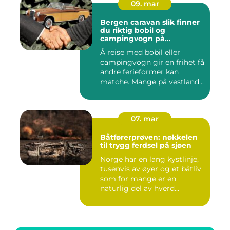
09. mar
Bergen caravan slik finner
du riktig bobil og
campingvogn på
vestlandet
Å reise med bobil eller
campingvogn gir en frihet få
andre ferieformer kan
matche. Mange på vestland...
07. mar
Båtførerprøven: nøkkelen
til trygg ferdsel på sjøen
Norge har en lang kystlinje,
tusenvis av øyer og et båtliv
som for mange er en
naturlig del av hverd...