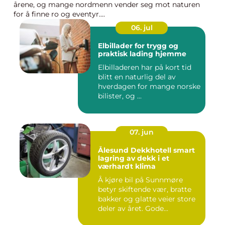
årene, og mange nordmenn vender seg mot naturen
for å finne ro og eventyr....
06. jul
Elbillader for trygg og
praktisk lading hjemme
Elbilladeren har på kort tid
blitt en naturlig del av
hverdagen for mange norske
bilister, og ...
07. jun
Ålesund Dekkhotell smart
lagring av dekk i et
værhardt klima
Å kjøre bil på Sunnmøre
betyr skiftende vær, bratte
bakker og glatte veier store
deler av året. Gode...