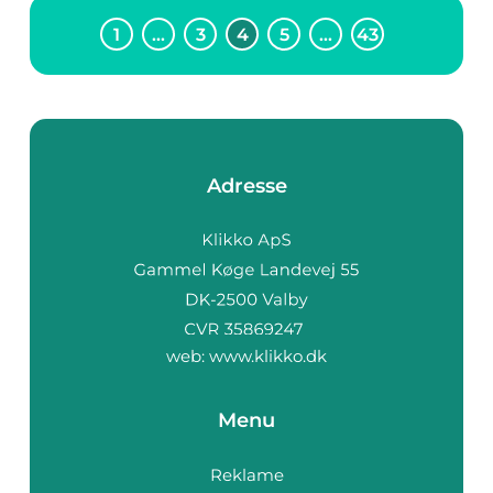
1
…
3
4
5
…
43
Adresse
web:
www.klikko.dk
Menu
Reklame