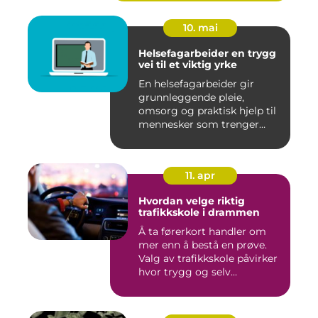
10. mai
Helsefagarbeider en trygg
vei til et viktig yrke
En helsefagarbeider gir
grunnleggende pleie,
omsorg og praktisk hjelp til
mennesker som trenger
støt...
11. apr
Hvordan velge riktig
trafikkskole i drammen
Å ta førerkort handler om
mer enn å bestå en prøve.
Valg av trafikkskole påvirker
hvor trygg og selv...