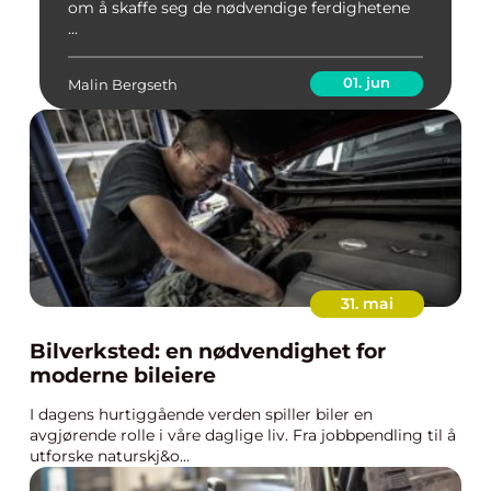
om å skaffe seg de nødvendige ferdighetene
...
01. jun
Malin Bergseth
31. mai
Bilverksted: en nødvendighet for
moderne bileiere
I dagens hurtiggående verden spiller biler en
avgjørende rolle i våre daglige liv. Fra jobbpendling til å
utforske naturskj&o...