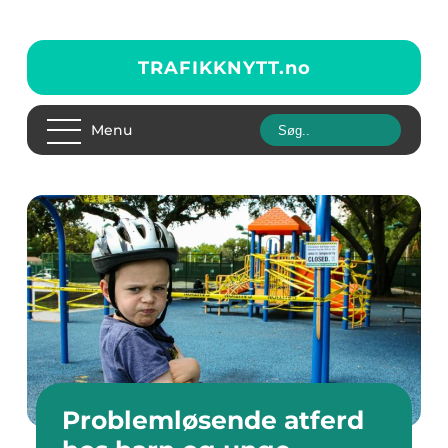
TRAFIKKNYTT.
no
Menu
Problemløsende atferd